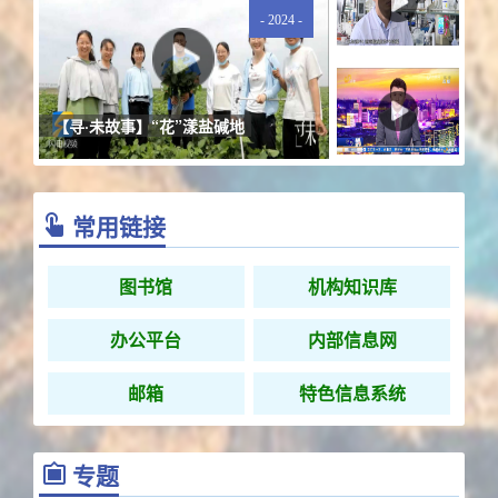
- 2024 -
【寻·未故事】“花”漾盐碱地
常用链接
图书馆
机构知识库
办公平台
内部信息网
邮箱
特色信息系统
专题