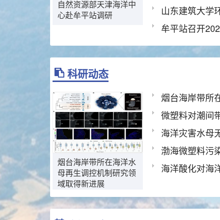
自然资源部天津海洋中
心赴牟平站调研
牟平站召开20
科研动态
微塑料对潮间
海洋灾害水母
渤海微塑料污
烟台海岸带所在海洋水
海洋酸化对海
母再生调控机制研究领
域取得新进展