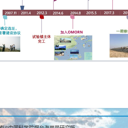
有©中国科学院烟台海岸带研究所