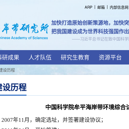
ARP
邮箱
内部信息网
认知海岸带规
跨越界
科研成果
人才队伍
研究生教育
资源平台
建设历程
建设历程
中国科学院牟平海岸带环境综合
. 2007年11月，确定选址，并签署建设协议；