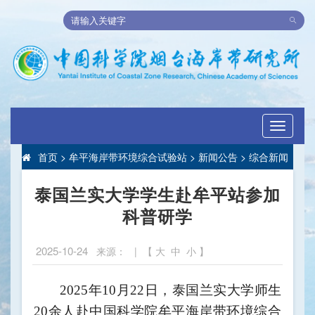
Toggle
navigati
首页
>
牟平海岸带环境综合试验站
>
新闻公告
>
综合新闻
泰国兰实大学学生赴牟平站参加
科普研学
2025-10-24
来源： | 【
大
中
小
】
2025年10月22日，泰国兰实大学师生
20余人赴中国科学院牟平海岸带环境综合