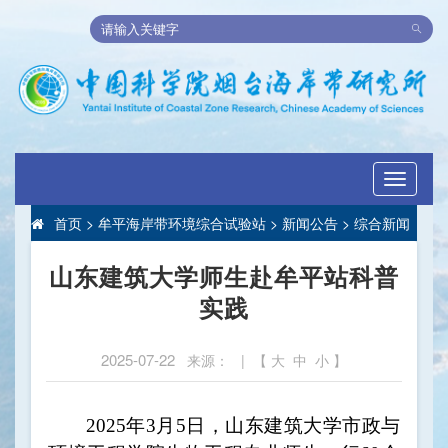
Toggle
navigati
首页
>
牟平海岸带环境综合试验站
>
新闻公告
>
综合新闻
山东建筑大学师生赴牟平站科普
实践
2025-07-22
来源： | 【
大
中
小
】
2025年3月5日，山东建筑大学市政与