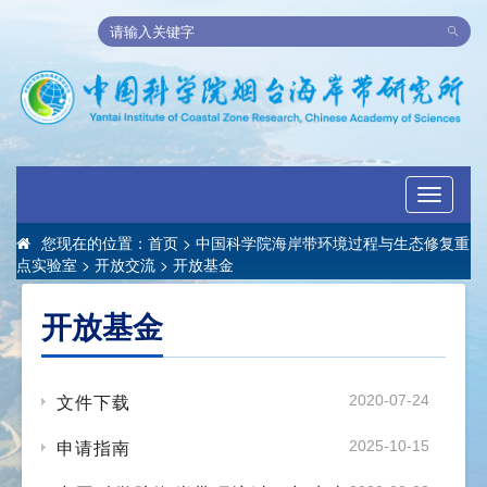
Toggle
navigati
您现在的位置：
首页
>
中国科学院海岸带环境过程与生态修复重
点实验室
>
开放交流
>
开放基金
开放基金
文件下载
2020-07-24
申请指南
2025-10-15