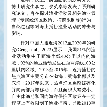
博士研究生李杰、侯英卓等发表了系列研
究论文，旨在探讨渔业活动及相关渔业管
理
(
专属经济区政策、捕捞限制等
)
行为、
自然过程等对海上捕捞渔业活动的冲击与
影响。
针对中国大陆近海2013至2020年的研
究(
Geng et al.,
2023
)显示，我国51%的渔
业活动集中于距海岸线40公里以内的海
域，92%的渔业活动发生在距离岸线100公
里以内区域。2013至2016年，近海捕捞的
热点渔区主要分布在渤海，黄海北部以及
东海；2017年以来，热点渔区逐渐破碎化
并向南部海域移动，而且面积大幅
减小。
自主休渔期和国内
海洋保护区政策在一定
程度上有效限制了渔业捕捞，导致2013至