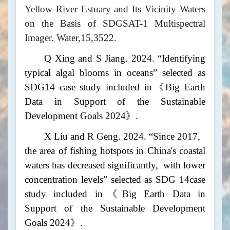
Yellow River Estuary and Its Vicinity Waters
on the Basis of SD
GSAT-1 Multispectral
Imager. Water,15,
35
22.
Q Xing and S Jiang. 2024. “I
dentifyin
g
typi
cal algal blooms in oceans” selected as
SDG14 case study included in《Big Earth
Data in Sup
port of the S
ustainable
Developmen
t Goals 2024》.
X Liu and R Geng. 2024. “Since 2017,
the area of fishing hotspots in China's coastal
waters has decreased significantly,
with lower
c
oncentration leve
ls” selected as SDG 14case
study included in《Big Earth Data in
Support of the Sustainable Development
Goals 2024》.