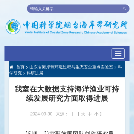
Toggle
navigati
首页
>
山东省海岸带环境过程与生态安全重点实验室
>
科
学研究
>
科研进展
我室在大数据支持海洋渔业可持
续发展研究方面取得进展
2024-09-30
来源： | 【
大
中
小
】
近期，我室
邢前国团队刘欣研究员、