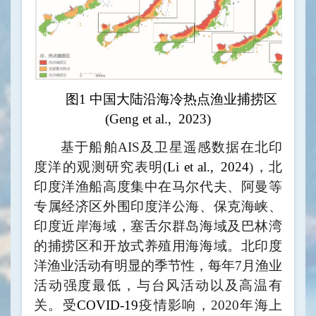
图1 中国大陆沿海冷热点渔业捕捞区
(Geng et a
l., 2023)
基于船舶
AIS
及卫星遥感数据在北印
度洋的观测研究表明
(
Li et al.,
2024
)
，北
印度洋渔船高度集中在马尔代夫、阿曼等
专属经济区外围印度洋公海、保克海峡、
印度近岸海域，塞舌尔群岛海域及巴林湾
的捕捞区和开放式养殖用海海域。北印度
洋渔业活动有明显的季节性，每年
7
月渔业
活动强度最低，与台风活动以及高温有
关。受
COVID-19
疫情影响
，
2
020
年海上