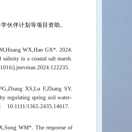
科学伙伴计划等项目资助。
 WM,Huang WX,Han GX*. 2024.
salinity in a coastal salt marsh.
j.jenvman.2024.122235.
PG,Zhang XS,Lu F,Zhang SY.
y regulating spring soil water–
 10.1111/1365.2435.14617.
,Song WM*. The response of