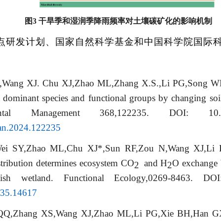
图3 干旱季和湿润季降雨频率对土壤碳矿化的影响机制
点研发计划、国家自然科学基金和中国科学院国际
G,Wang XJ. Chu XJ,Zhao ML,Zhang X.S.,Li PG,Song
t dominant species and functional groups by changing soil 
tal Management 368,122235. DOI: 10.1016/
man.2024.122235
i SY,Zhao ML,Chu XJ*,Sun RF,Zou N,Wang XJ,Li 
istribution determines ecosystem CO
and H
O exchange b
2
2
sh wetland. Functional Ecology,0269-8463. DOI:
2435.14617
 QQ,Zhang XS,Wang XJ,Zhao ML,Li PG,Xie BH,Han
GX