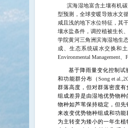
滨海湿地富含土壤有机碳
型预测，全球变暖导致水文
咸且浅的地下水位特征，其
壤水盐条件，调控植被生长
学院黄河三角洲滨海湿地生
成、生态系统碳水交换和
Environmental Management
、
F
基于降雨量变化控制试
和功能群分布（
Song et al.,2
群落高度，但对群落密度有
组成差异是由湿地优势物种
物种如芦苇保持稳定，但先
来改变优势物种组成和功能
为主转变为矮小的一年生植