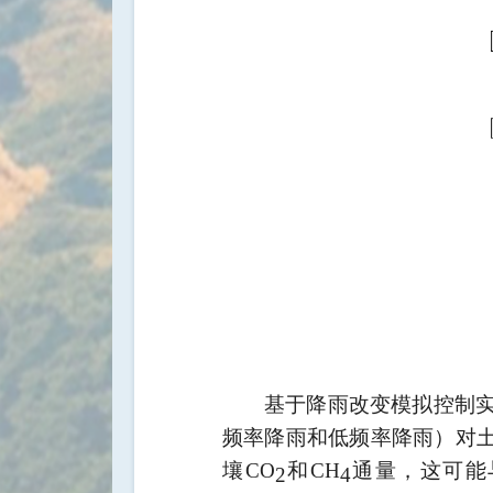
基于降雨改变模拟控制
频率降雨和低频率降雨）对
壤
CO
和
CH
通量，这可能
2
4