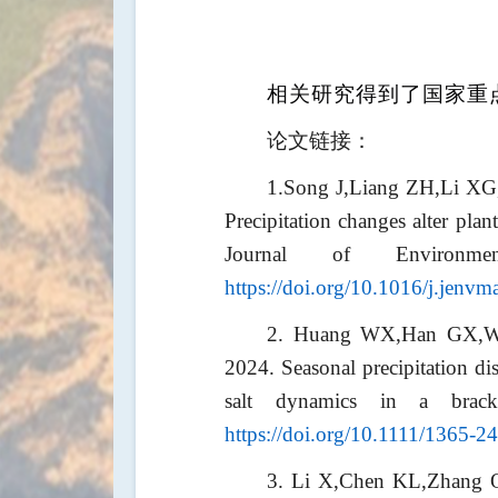
相关研究得到了国家重
论文链接：
1.Song J,Liang ZH,Li X
Precipitation changes alter plan
Journal of Environmen
https://doi.org/10.1016/j.jenv
2. Huang WX,Han GX,We
2024. Seasonal precipitation d
salt dynamics in a bracki
https://doi.org/10.1111/1365-
3. Li X,Chen KL,Zhang