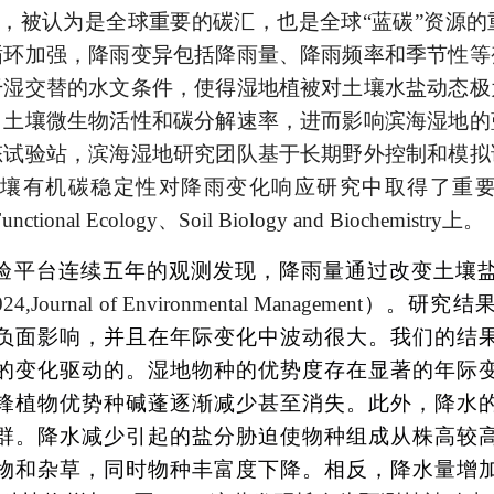
，被认为是全球重要的碳汇，也是全球“蓝碳”资源
循环加强，降雨变异包括降雨量、降雨频率和季节性等
干湿交替的水文条件，使得湿地植被对土壤水盐动态极
、土壤微生物活性和碳分解速率，进而影响滨海湿地的
态试验站，滨海湿地研究团队基于长期野外控制和模拟
土壤有机碳稳定性对降雨变化响应研究中取得了重
unctional Ecology
、
Soil Biology and Biochemistry
上。
验平台连续五年的观测发现，降雨量通过改变土壤
024,
Journal of Environmental Management
）。研究结
负面影响，并且在年际变化中波动很大。我们的结
的变化驱动的。湿地物种的优势度存在显著的年际
锋植物优势种碱蓬逐渐减少甚至消失。此外，降水
群。降水减少引起的盐分胁迫使物种组成从株高较
物和杂草，同时物种丰富度下降。相反，降水量增