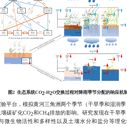
图
2
生态系统
CO
-H
O
交换过程对降雨季节分配的响应机
2
2
实验平台，模拟黄河三角洲两个季节（干旱季和湿润季
土壤碳矿化
CO
和
CH
排放的影响。研究发现在干旱季
2
4
与微生物活性和多样性以及土壤水分和盐分等理化