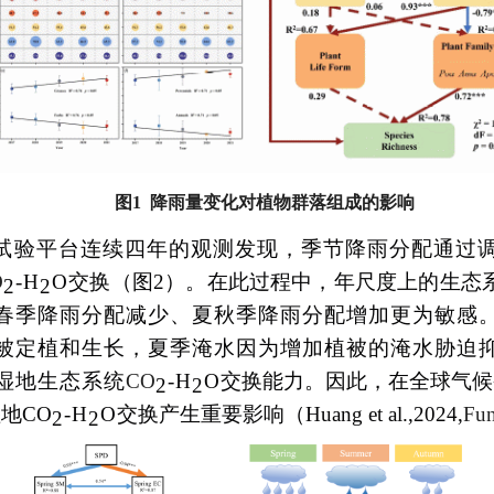
图
1
降雨量变化对植物群落组成的影响
试验平台连续四年的观测发现，季节降雨分配通过
O
-H
O
交换（图
2
）。在此过程中，年尺度上的生态
2
2
春季降雨分配减少、夏秋季降雨分配增加更为敏感
被定植和生长，夏季淹水因为增加植被的淹水胁迫
湿地生态系统
CO
-H
O
交换能力。因此，在全球气候
2
2
湿地
CO
-H
O
交换产生重要影响（
Huang et al.,2024,
Fun
2
2