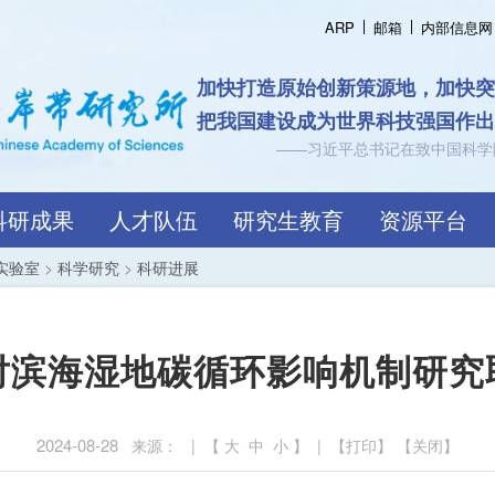
ARP
邮箱
内部信息网
认知海岸带规
跨越界
科研成果
人才队伍
研究生教育
资源平台
实验室
>
科学研究
>
科研进展
对滨海湿地碳循环影响机制研究
2024-08-28
来源： | 【
大
中
小
】 | 【
打印
】 【
关闭
】