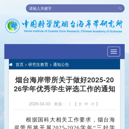
Toggle
navigati
首页
>
研究生教育
>
通知公告
烟台海岸带所关于做好2025-20
26学年优秀学生评选工作的通知
2026-04-03
来源： | 【
大
中
小
】
根据国科大相关工作要求，烟台海
岸带所将开展
2
025-2026
学年“三好学