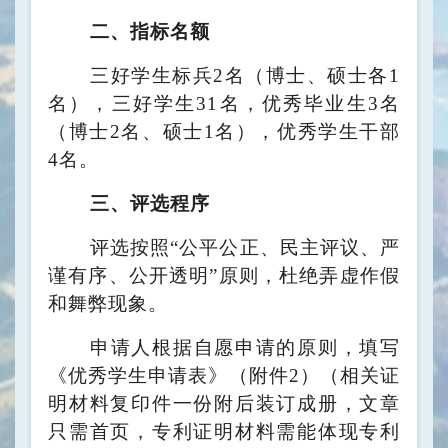
二、指标名额
三好学生标兵
2
名（博士、硕士各
1
名），三好学生
31
名，优秀毕业生
3
名
（博士
2
名、硕士
1
名），优秀学生干部
4
名。
三、评选程序
评选按照“公平公正、民主评议、严
谨有序、公开透明”原则，杜绝
弄虚作假
和舞弊现象。
申请人根据自愿申请的原则，填写
《优秀学生申请表》（附件
2
）（相关证
明材料复印件一份附后装订成册，文章
只需首页，专利证明材料需能体现专利