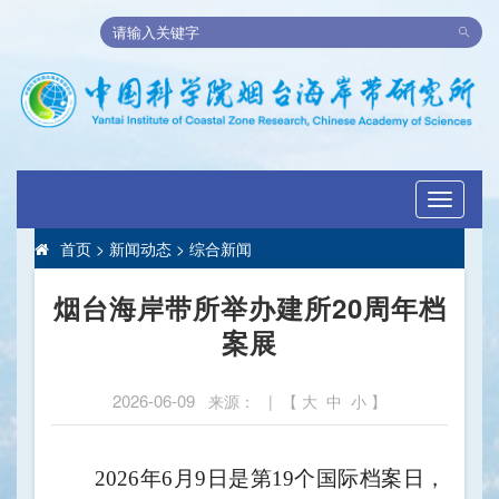
Toggle
navigati
首页
>
新闻动态
>
综合新闻
烟台海岸带所举办建所20周年档
案展
2026-06-09
来源： | 【
大
中
小
】
2026年6月9日是第19个国际档案日，