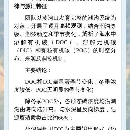
律与源汇特征
团队以黄河口发育完整的潮沟
系统为
对象，开展
了
逐月
高频观测
，结合潮沟等
级、潮汐动态和季节变化，
解析了海水中
溶解有机碳（
DOC
）、溶解无机碳
（
DIC
）和颗粒有机碳（
POC
）的时空分
布、来源及调控机制。
主要结论：
DOC
和
DIC
呈
显著季节变化，冬季浓
度较低
，
POC
无
明显的季节变化
；
除冬季
POC
外，各形态碳浓度均沿潮
沟由海向陆升高，与水深呈
反向梯度
，陆
源腐殖质类
占比
约
66%
；
盐沼湿地以
DIC
为主要输出
形式（约