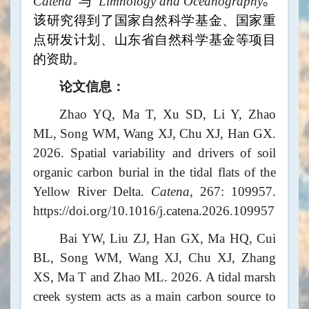
Catena
与
Limnology and Oceanography
。
该
研究得到了国家自然科学基金、国家重
点研发计划、山东省自然科学基金等项目
的资助。
论文信息：
Zhao YQ, Ma T, Xu SD, Li Y, Zhao
ML, Song WM, Wang XJ, Chu XJ, Han GX.
2026. Spatial variability and drivers of soil
organic carbon burial in the tidal flats of the
Yellow River Delta.
Catena
, 267: 109957.
https://doi.org/10.1016/j.catena.2026.109957
Bai YW, Liu ZJ, Han GX, Ma HQ, Cui
BL, Song WM, Wang XJ, Chu XJ, Zhang
XS, Ma T and Zhao ML. 2026. A tidal marsh
creek system acts as a main carbon source to