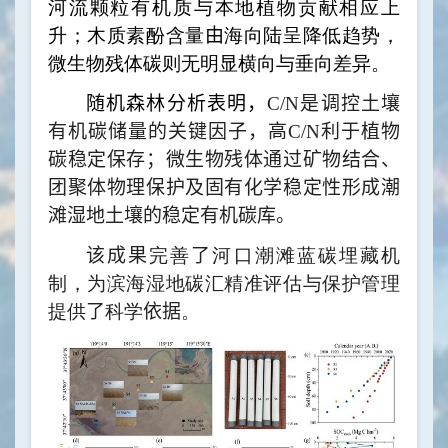
河流颗粒有机质与本地植物贡献相应上
升；木质素酚含量
由
海向陆呈降低趋势，
微生物残体碳则无明显横向与垂向差异。
随机森林分析表明，
C/N
是
调控土壤
有机碳储量的
关键因子，
高
C/N
利于
植物
碳稳定
保存；
微生物残体通过矿物结合、
团聚体物理保护及固有化学稳定性
形
成潮
滩湿地土壤的稳定有机碳库。
该成果
完善
了
河口潮滩蓝碳埋藏机
制，为滨海湿地碳汇精准评估与保护管理
提供
了
科学
依据
。