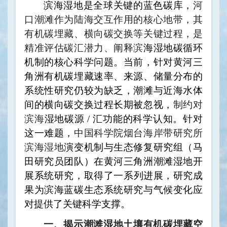
滨海湿地是全球关键的蓝色碳库，
河
口潮滩作为陆海交互作用的核心地带，其
有机碳埋藏、横向碳交换等关键过程，是
精准评估碳汇潜力、阐释滨
海湿地碳循环
机制的核心科学问题。当前，针对黄河三
角洲有机碳埋藏速率、来源、储量分布的
系统性
研究仍较为缺乏，潮滩与近海水体
间的横向碳交换过程长期被忽视，
制约对
滨海
湿地碳源 / 汇功能的科学认知。针对
这一难题，
中国科学院烟台海岸带研究所
滨海湿地
演变机制与生态修复研究组（马
田研究员团队）在黄河三角洲潮滩湿地
开
展
系统研
究，
取得了一系
列进展，研究成
果为滨海蓝碳生态系
统研究与气
候变化应
对提供了关键科学支撑。
一、揭示潮滩湿地土壤有机碳埋藏空