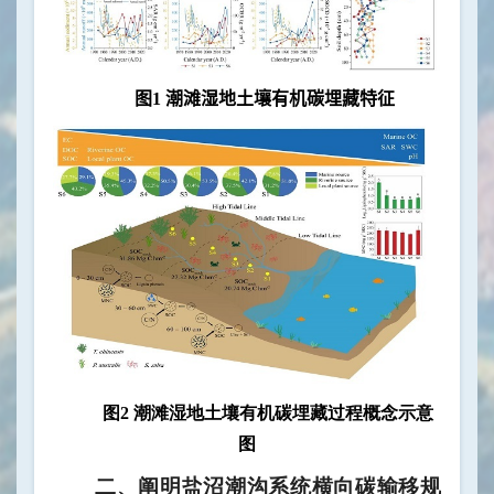
图
1
潮滩湿地土壤有机碳埋藏特征
图2 潮滩湿地土壤有机碳埋藏过程概念示意
图
二、阐明盐沼潮沟系统横向碳输移规