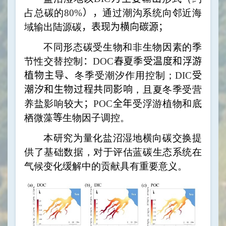
占总碳的
80%
）
，
通过潮沟系统向邻近海
域输出陆源碳
，表现为横向碳源；
不同形态碳受生物和非生物因素的季
节性交替控制
：
DOC
春夏季受温度和浮游
植物
主导、
冬季受潮汐作用控制；
DIC
受
潮汐和生物过程共同
影响
，且夏冬季受营
养盐影响较大
；
POC
全年
受浮游植物和底
栖微藻
等
生物因子调控。
本研究为量化盐沼湿地横向碳交换提
供了基础数据，对于评估蓝碳生态系统在
气候变化缓解中的贡献具有重要意义。