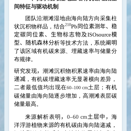
间特征与驱动机制
团队沿潮滩湿地由海向陆方向采集柱
210
状沉积物样品，结合
Pb
同位素测年、稳
定碳同位素、生物标志物及
ISOsource
模
型、随机森林分
析等技术方法，系统
阐明
了该区域有机碳来源、埋藏速率与储量分
布规律。
研究发现
，
潮滩沉积物积累速率由海向陆
递减
，有机碳埋藏速率无显著横
向差异，
二者最低值均出现在
土层；有机
60–100 cm
碳储量由海向陆逐步增加，高潮滩表层碳
储量最高。
来源解析表明
，
0–60 cm
土层中
，
海
洋浮游植物来源
的
有机碳由海向陆递减，