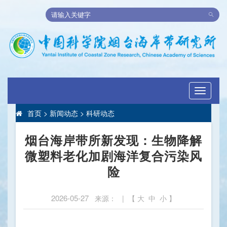
Toggle
navigati
首页
>
新闻动态
>
科研动态
烟台海岸带所新发现：生物降解
微塑料老化加剧海洋复合污染风
险
2026-05-27
来源： | 【
大
中
小
】