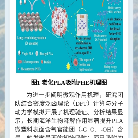
图
1
老化
PLA
吸附
PHE
机理图
为进一步阐明微观作用机理，研究团
队
结合
密度泛函理论（
DFT
）计算与分子
动力学模拟
开展了机理验证
。
分析结果显
示，
长期海洋生物降解
作用显著提升
PLA
微塑料
表面含氧官能团（
-C=O、-OH
）含