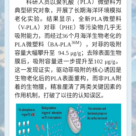
科研人员
以聚乳酸（
PLA
）微塑料为
典型研究对象，开展
了
长期海洋环境模拟
老化实验
。
结果显示，全新
PLA
微塑料
（
V-PLA
）
对
菲
（
PHE
）
等污染物
几乎无
吸附能力
，而经过
36
个月海洋生物老化的
36M
PLA
微塑料（
BA-PLA
），对菲的吸附
容量
大幅攀升
至
94.5 μg/g
；去除表面生物
膜后，吸附容量进一步提升至
102 μg/g
。
这一发现证实，驱动菲吸附的核心
诱因
是
生物老化后的
PLA
表面重构，而非
PLA
附
着的生物膜
，精准厘清了两类关键因素的
作用机制，打破了以往的认知误区。