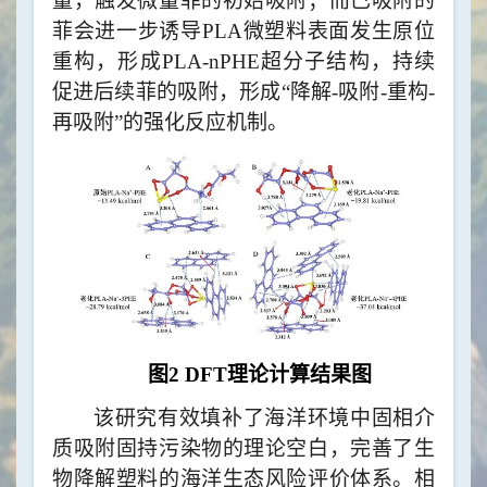
量，触发微量菲
的
初始吸附；而已吸附的
菲会进一步诱导
PLA
微塑料
表面发生原位
重构
，
形成
PLA-nPHE
超分子结构，
持续
促进后续菲的吸附，形成
“降解
-
吸附
-
重构
-
再吸附”
的强化
反应
机制
。
图
2 DFT
理论计算结果图
该
研究
有效
填补了海洋环境中固相介
质吸附固持污染物的理论空白
，完善了生
物降解塑料的海洋生态风险评价体系
。相