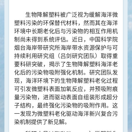
生物降解塑料被广泛视为缓解海洋微
塑料污染的
环保替代
材料
，然而其在海洋
环境中长期老化后与污染物的相互作用
机
制
尚未得到系统评估。近日，中国科学院
烟台海岸带研究所海岸带水资源保护与可
持续利用研究组（吕剑研究团队）
取得重
要科研突破
，
揭示了生物降解塑料海洋老
化后的污染物吸附强化机制
。研究团队发
现，海洋环境下的
生物降解塑料老化
过程
可引发微塑料表面加氧
反应，并
预吸附痕
量污染物，
进而
驱动表面自组装形成超分
子结构，
最终
强化污染物的吸附
作用
。这
一发现为微塑料老化驱动海洋新兴复合污
染机制提供了新见解。