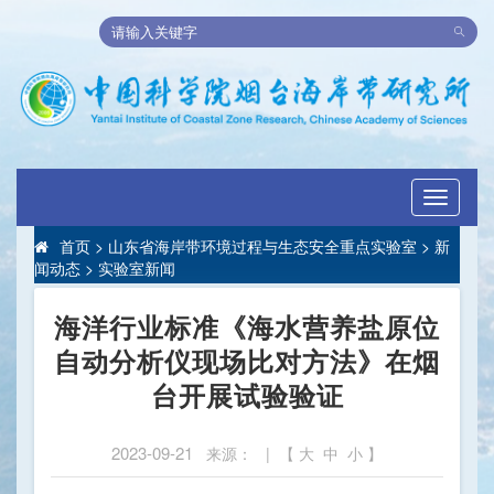
Toggle
navigati
首页
>
山东省海岸带环境过程与生态安全重点实验室
>
新
闻动态
>
实验室新闻
海洋行业标准《海水营养盐原位
自动分析仪现场比对方法》在烟
台开展试验验证
2023-09-21
来源： | 【
大
中
小
】