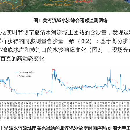
图1 黄河流域水沙综合遥感监测网络
数据实时监测宁夏清水河流域王团站的含沙量，发现这
采样获得的同步测量含沙量一致（图
2
）；基于高分辨
小浪底水库和黄河口的水沙响应变化（图
3
），现场光
数百克的高动态变化。
 上游清水河流域团高光谱站的悬浮泥沙浓度时间序列(红圈为手工