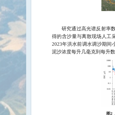
研究通过高光谱反射率
得的含沙量与离散现场人工
2023
年洪水前调水调沙期间
泥沙浓度每升几毫克到每升
图2