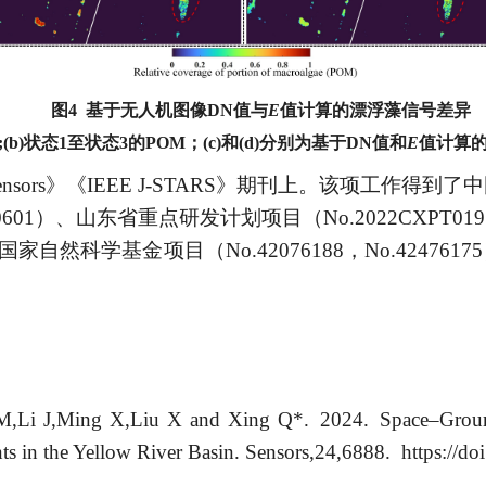
图
4
基于无人机图像
DN值与
E
值计算的漂浮藻信号差异
;(b)状态1至状态3的POM；(c)和(d)分别为基于DN值和
E
值计算的
nsors
》《
IEEE J-STARS
》期刊上。该项工作得到了中
0601
）、山东省重点研发计划项目（
No.2022CXPT019
国家自然科学基金项目（
No.42076188，No.42476175
M,Li J,Ming X,Liu X and Xing Q*. 2024. Space–Groun
s in the Yellow River Basin. Sensors,24,6888. https://d