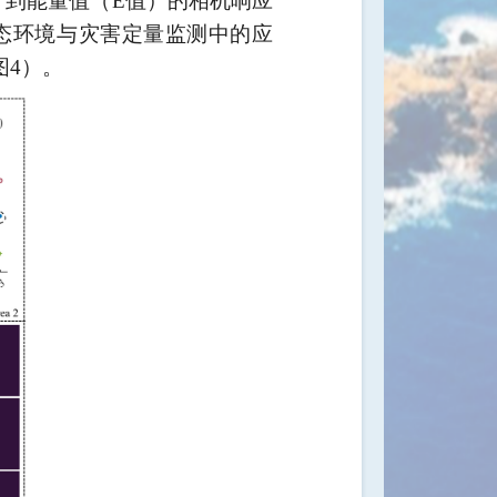
）到能量值（
E
值）的相机响应
态环境与灾害定量监测中的应
图
4
）。