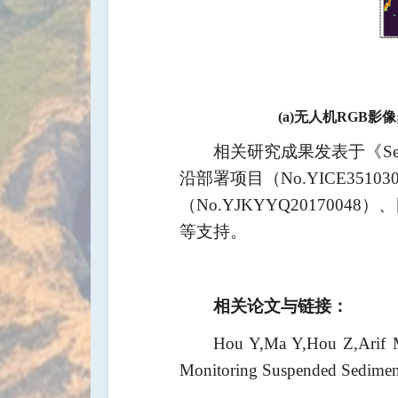
(a)无人机RGB影像
相关研究成果发表于《
Se
沿部署项目（
No.YICE35103
（
No.YJKYYQ20170048
）、
等支持。
相关论文与链接：
Hou Y,Ma Y,Hou Z,Arif 
Monitoring Suspended Sediment