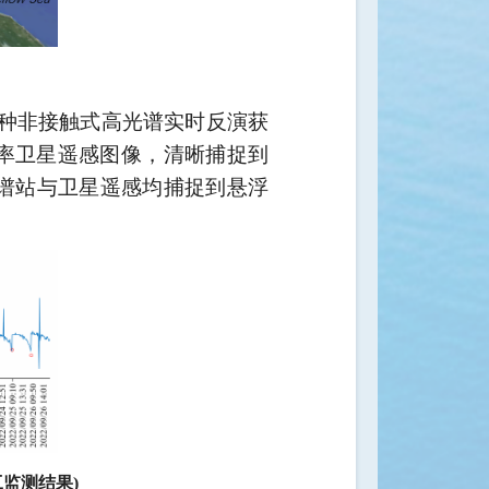
种非接触式高光谱实时反演获
率卫星遥感图像，清晰捕捉到
谱站与卫星遥感均捕捉到悬浮
监测结果)