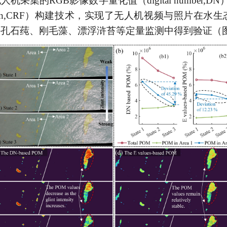
无人机采集的
RGB
影像数字量化值（
digital number,DN
on,CRF
）构建技术，实现了无人机视频与照片在水生
海孔石莼、刚毛藻、漂浮浒苔等定量监测中得到验证（