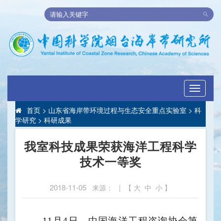
Toggle
navigati
首页
>
山东省海岸带环境过程与生态安全重点实验室
>
科
学研究
>
科研成果
我室科技成果荣获海洋工程科学
技术一等奖
2018-11-05
来源： | 【
大
中
小
】
11月4日，中国海洋工程咨询协会第