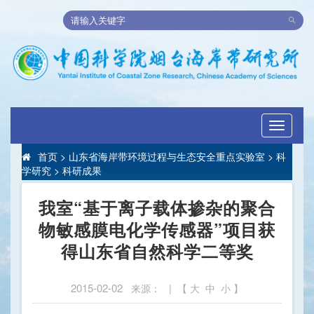
Toggle
navigati
首页
>
山东省海岸带环境过程与生态安全重点实验室
>
科
学研究
>
科研成果
我室“基于离子载体掺杂的聚合
物敏感膜电化学传感器”项目获
得山东省自然科学二等奖
2015-02-02
来源： | 【
大
中
小
】