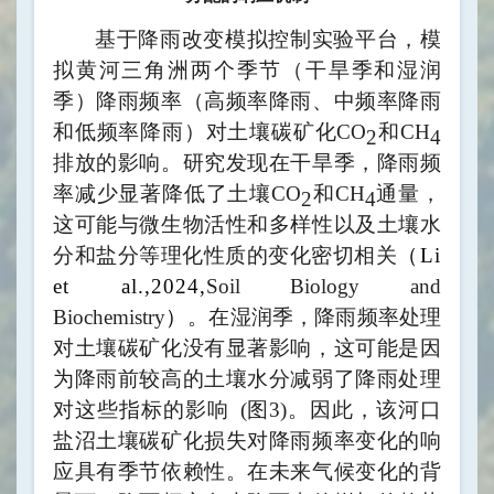
基于降雨改变模拟控制实验平台，模
拟黄河三角洲两个季节（干旱季和湿润
季）降雨频率（高频率降雨、中频率降雨
和低频率降雨）对土壤碳矿化
CO
和
CH
2
4
排放的影响。研究发现在干旱季，降雨频
率减少显著降低了土壤
CO
和
CH
通量，
2
4
这可能与微生物活性和多样性以及土壤水
分和盐分等理化性质的变化密切相关
（
Li
et al.,2024,
Soil Biology and
Biochemistry
）
。在湿润季，降雨频率处理
对土壤碳矿化没有显著影响，这可能是因
为降雨前较高的土壤水分减弱了降雨处理
对这些指标的影响
(
图
3)
。因此，该河口
盐沼土壤碳矿化损失对降雨频率变化的响
应具有季节依赖性。在未来气候变化的背