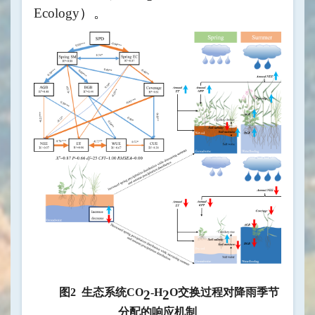
Ecology
）
。
图
2
生态系统
CO
-H
O
交换过程对降雨季节
2
2
分配的响应机制