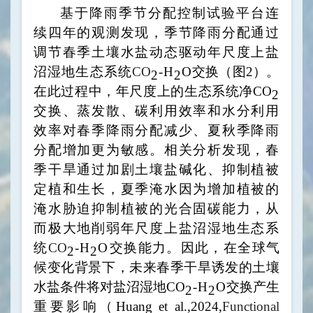
基于降雨季节分配控制试验平台连
续四年的观测发现，季节降雨分配通过
调节春季土壤水盐动态驱动年尺度上盐
沼湿地生态系统
CO
-H
O
交换（图
2
）。
2
2
在此过程中，年尺度上的生态系统净
CO
2
交换、蒸发散、碳利用效率和水分利用
效率对春季降雨分配减少、夏秋季降雨
分配增加更为敏感。相关分析发现，春
季干旱通过加剧土壤盐碱化、抑制植被
定植和生长，夏季淹水因为增加植被的
淹水胁迫抑制植被的光合固碳能力，从
而极大地削弱年尺度上盐沼湿地生态系
统
CO
-H
O
交换能力。因此，在全球气
2
2
候变化背景下，未来春季干旱诱发的土壤
水盐条件将对盐沼湿地
CO
-H
O
交换产生
2
2
重要影响（
Huang et al.,2024,
Functional