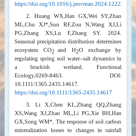
https://doi.org/10.1016/j.jenvman.2024.122235
2. Huang WX,Han GX,Wei SY,Zhao
ML,Chu XJ*,Sun RF,Zou N,Wang XJ,Li
PG,Zhang XS,Lu F,Zhang SY. 2024.
Seasonal precipitation distribution determines
ecosystem CO
and H
O exchange by
2
2
regulating spring soil water–salt dynamics in
a brackish wetland. Functional
Ecology,0269-8463. DOI:
10.1111/1365.2435.14617.
https://doi.org/10.1111/1365-2435.14617
3. Li X,Chen KL,Zhang QQ,Zhang
XS,Wang XJ,Zhao ML,Li PG,Xie BH,Han
GX,Song WM*. The response of soil carbon
mineralization losses to changes in rainfall