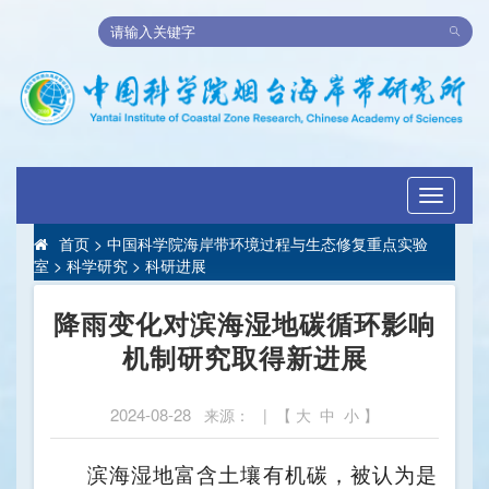
Toggle
navigati
首页
>
中国科学院海岸带环境过程与生态修复重点实验
室
>
科学研究
>
科研进展
降雨变化对滨海湿地碳循环影响
机制研究取得新进展
2024-08-28
来源： | 【
大
中
小
】
滨海湿地富含土壤有机碳，被认为是