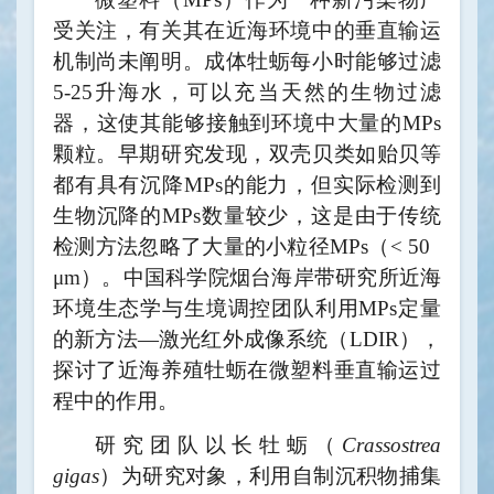
受关注，有关其在近海环境中的垂直输运
机制尚未阐明。成体牡蛎每小时能够过滤
5-25
升海水，可以充当天然的生物过滤
器，这使其能够接触到环境中大量的
MPs
颗粒。
早期研究发现，双壳贝类如贻贝等
都有具有沉降
MPs
的能力，但实际检测到
生物沉降的
MPs
数量较少，这是由于传统
检测方法忽略了大量的小粒径
MPs（< 50
μm）
。中国科学院烟台海岸带研究所近海
环境生态学与生境调控团队利用
MPs
定量
的新方法—激光红外成像系统
（
LDIR
）
，
探讨了近海养殖牡蛎在微塑料垂直输运过
程中的作用。
研究团队以长牡蛎（
Crassostrea
gigas
）为研究对象，利用自制沉积物捕集