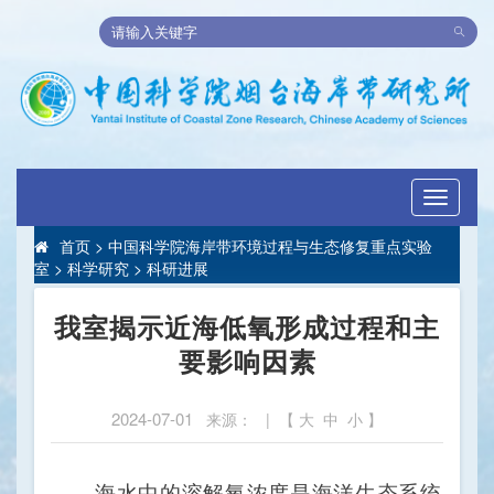
Toggle
navigati
首页
>
中国科学院海岸带环境过程与生态修复重点实验
室
>
科学研究
>
科研进展
我室揭示近海低氧形成过程和主
要影响因素
2024-07-01
来源： | 【
大
中
小
】
海水中的溶解氧浓度是海洋生态系统