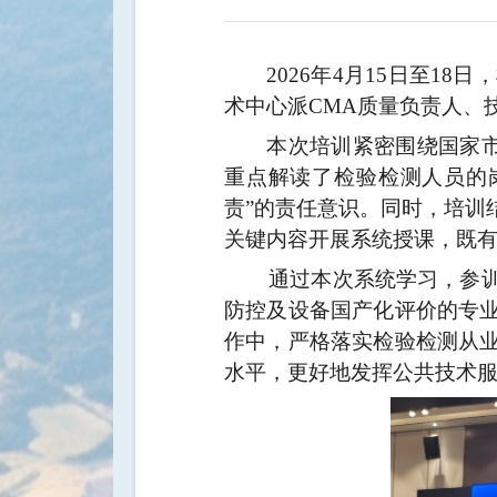
2026
年
4
月
15
日至
18
日，
术中心派
CMA
质量负责人、
本次培训紧密围绕国家
重点解读了检验检测人员的
责
”
的责任意识。同时，培训
关键内容开展系统授课，既
通过本次系统学习，参训人
防控及设备国产化评价的专
作中，严格落实检验检测从
水平，更好地发挥公共技术