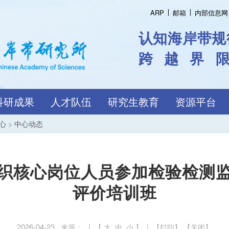
ARP
邮箱
内部信息网
认知海岸带规
跨越界
科研成果
人才队伍
研究生教育
资源平台
心
>
中心动态
织核心岗位人员参加检验检测
评价培训班
2026-04-23
来源： | 【
大
中
小
】 | 【
打印
】 【
关闭
】