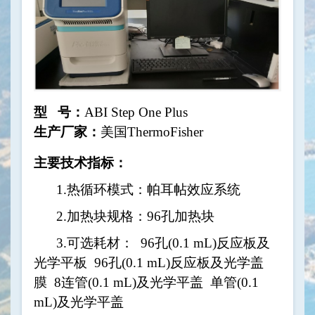
型
号：
ABI Step One Plus
生产厂家：
美国
ThermoFisher
主要技术指标：
1.
热循环模式：帕耳帖效应系统
2.
加热块规格：
96
孔加热块
3.
可选耗材：
96
孔
(0.1 mL)
反应板及
光学平板
96
孔
(0.1 mL)
反应板及光学盖
膜
8
连管
(0.1 mL)
及光学平盖
单管
(0.1
mL)
及光学平盖