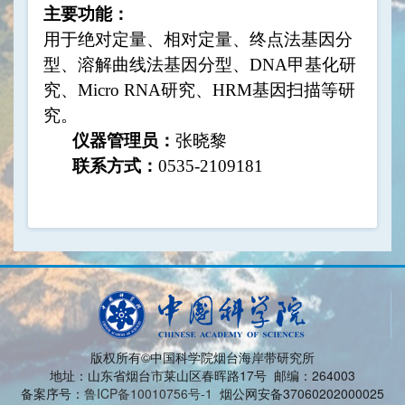
主要功能：
用于绝对定量、相对定量、终点法基因分
型、溶解曲线法基因分型、
DNA
甲基化研
究、
Micro RNA
研究、
HRM
基因扫描等研
究。
仪器管理员：
张晓黎
联系方式：
0535-2109181
版权所有©中国科学院烟台海岸带研究所
地址：山东省烟台市莱山区春晖路17号 邮编：264003
备案序号：
鲁ICP备10010756号-1
烟公网安备37060202000025