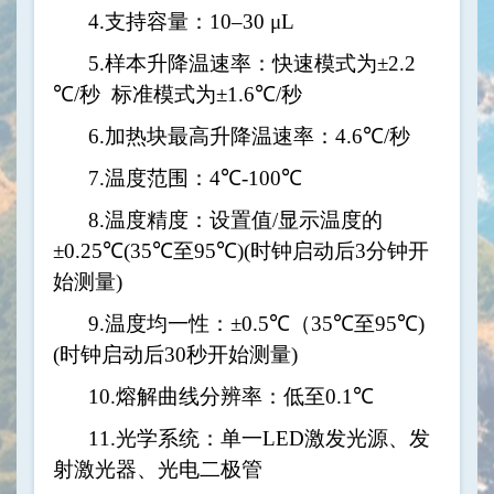
4.
支持容量：
10–30 μL
5.
样本升降温速率：快速模式为
±2.2
℃/
秒
标准模式为
±1.6℃/
秒
6.
加热块最高升降温速率：
4.6℃/
秒
7.
温度范围：
4℃-100℃
8.
温度精度：设置值
/
显示温度的
±0.25℃(35℃
至
95℃)(
时钟启动后
3
分钟开
始测量
)
9.
温度均一性：
±0.5℃
（
35℃
至
95℃)
(
时钟启动后
30
秒开始测量
)
10.
熔解曲线分辨率：低至
0.1℃
11.
光学系统：单一
LED
激发光源、发
射激光器、光电二极管