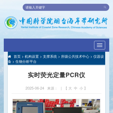
Toggle
navigati
首页
>
机构设置
>
支撑系统
>
所级公共技术中心
>
仪器设
备
>
生物分析平台
实时荧光定量PCR仪
2025-06-24
来源： | 【
大
中
小
】