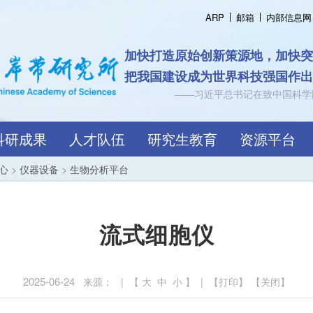
ARP
邮箱
内部信息网
认知海岸带规
跨越界
科研成果
人才队伍
研究生教育
资源平台
心
>
仪器设备
>
生物分析平台
流式细胞仪
2025-06-24
来源： | 【
大
中
小
】 | 【
打印
】 【
关闭
】