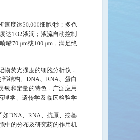
析速度达
细胞
秒；多色
50,000
/
度达
液滴；液流自动控制
1/32
；喷嘴
或
，满足绝
70 μm
100 μm
记物荧光强度的细胞分析仪，
内部结构、
、
、蛋白
DNA
RNA
灵敏和定量的特色，广泛应用
药理学、遗传学及临床检验学
子如
、
、抗原、癌基
DNA
RNA
胞中的分布及研究药的作用机