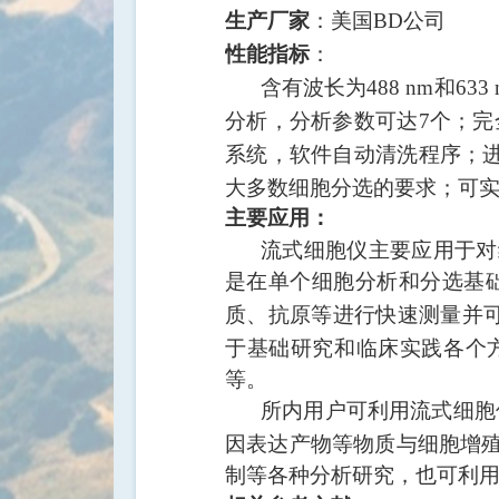
：美国
公司
生产厂家
BD
：
性能指标
含有波长为
和
488 nm
633
分析，分析参数可达
个；完
7
系统，软件自动清洗程序；
大多数细胞分选的要求；可
主要应用：
流式细胞仪主要应用于对
是在单个细胞分析和分选基
质、抗原等进行快速测量并
于基础研究和临床实践各个
等。
所内用户可利用流式细胞
因表达产物等物质与细胞增
制等各种分析研究，也可利