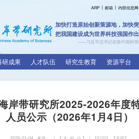
ARP
邮箱
内部信息网
加快打造原始创新策源地，加快
把我国建设成为世界科技强国作
——习近平总书记在致中国科学
科研成果
人才队伍
研究生教育
资源平台
岸带研究所2025-2026年
人员公示（2026年1月4日）
2026-01-04
来源： | 【
大
中
小
】 | 【
打印
】 【
关闭
】