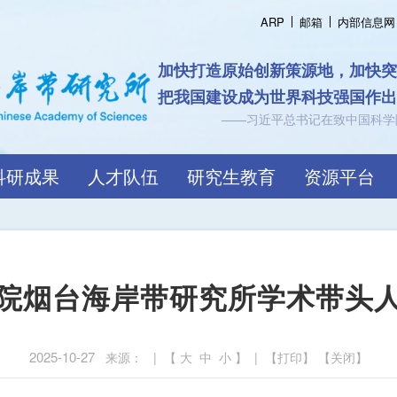
ARP
邮箱
内部信息网
认知海岸带规
跨越界
科研成果
人才队伍
研究生教育
资源平台
院烟台海岸带研究所学术带头
2025-10-27
来源： | 【
大
中
小
】 | 【
打印
】 【
关闭
】