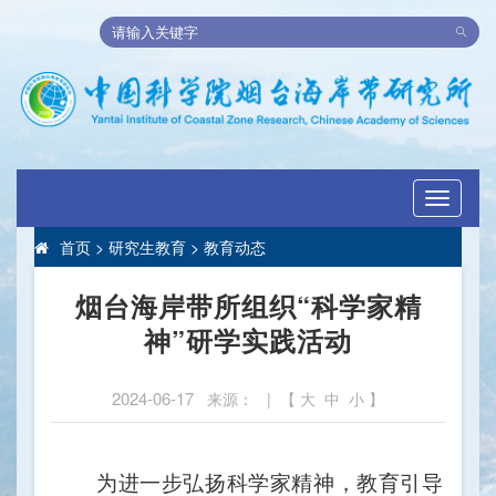
Toggle
navigati
首页
>
研究生教育
>
教育动态
烟台海岸带所组织“科学家精
神”研学实践活动
2024-06-17
来源： | 【
大
中
小
】
为
进一步
弘扬科学家精神
，
教育引导