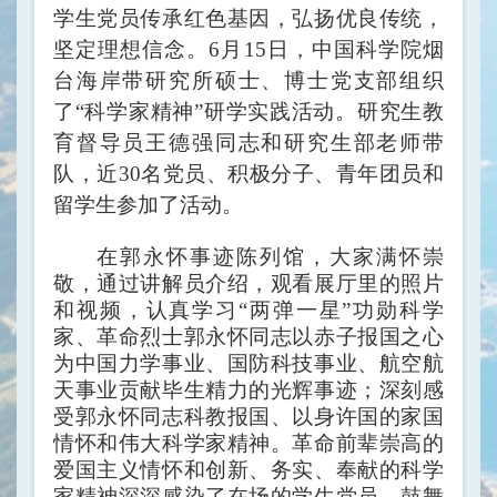
学生
党员传承红色基因，弘扬优良传统，
坚定理想信念
。
6月15日
，
中国科学院烟
台海岸带研究所硕士、博士党支部组织
了
“科学家精神”研学
实践活动
。
研究生教
育督导员王德强
同志
和研究生部老师
带
队，
近
30名
党员、积极分子、青年团员和
留学生参加了活动。
在郭永怀事迹陈列馆，大家满怀崇
敬，通过讲解员介绍，观看展厅里的照片
和视频，认真学习
“两弹一星”功勋科学
家、革命烈士郭永怀同志以赤子报国之心
为中国力学事业、国防科技事业、航空航
天事业贡献毕生精力的光辉事迹；深刻感
受郭永怀同志科教报国、以身许国的家国
情怀和伟大科学家精神。革命前辈崇高的
爱国主义情怀和创新、务实、奉献的科学
家精神深深感染了在场的学生党员，鼓舞