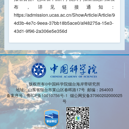
布，详见链接通知：
https://admission.ucas.ac.cn/ShowArticle/Article/94e6b3
4d3b-4e7c-9eea-37bb18b5ace0/af48275a-15e3-
43d1-9f96-2a306e5e356d
版权所有©中国科学院烟台海岸带研究所
地址：山东省烟台市莱山区春晖路17号 邮编：264003
备案序号：
鲁ICP备10010756号-1
烟公网安备37060202000025
号