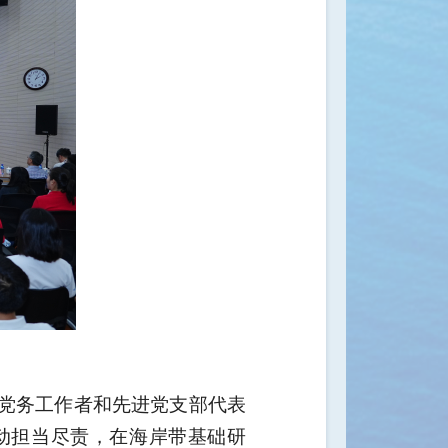
党务工作者和先进党支部代表
动担当尽责，在海岸带基础研