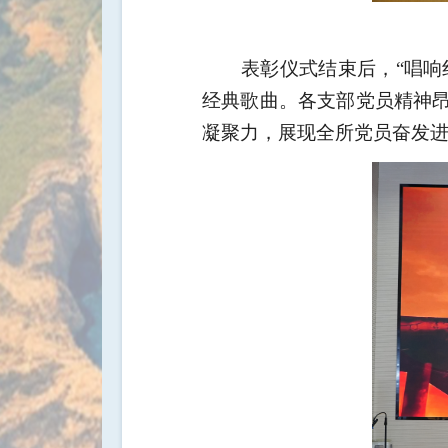
表彰仪式结束后，“唱响
经典歌曲。各支部党员精神
凝聚力，展现全所党员奋发进