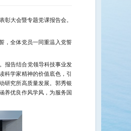
年表彰大会暨专题党课报告会。
誓，全体党员一同重温入党誓
告。报告结合党领导科技事业发
读科学家精神的价值底色，引
动研究所高质量发展。郭秀银
涵养优良作风学风，为服务国