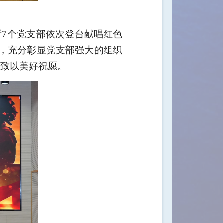
所7个党支部依次登台献唱红色
，充分彰显党支部强大的组织
年致以美好祝愿。