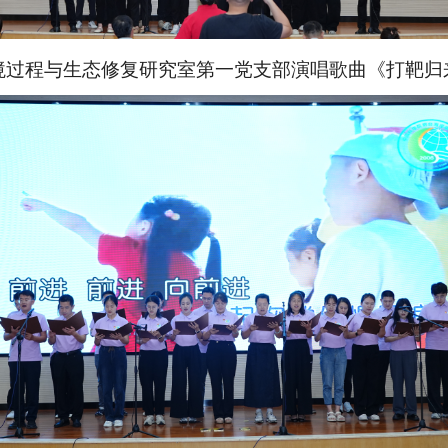
境过程与生态修复研究室第一党支部演唱歌曲《打靶归