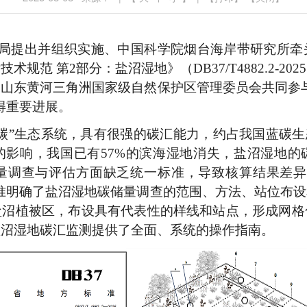
局提出并组织实施、中国科学院烟台海岸带研究所牵
技术规范 第
2
部分：盐沼湿地》（
DB37/T4882.2-2025
山东黄河三角洲国家级自然保护区管理委员会共同参
得重要进展。
碳”生态系统，具有很强的碳汇能力，约占我国蓝碳
的影响，我国已有
57%
的滨海湿地消失，盐沼湿地的
量调查与评估方面缺乏统一标准，导致核算结果差异
准明确了盐沼湿地碳储量调查的范围、方法、站位布
盐沼植被区，布设具有代表性的样线和站点，形成网格
盐沼湿地碳汇监测提供了全面、系统的操作指南。