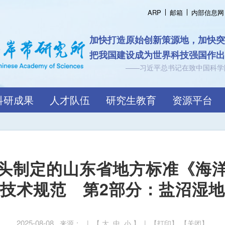
ARP
邮箱
内部信息网
加快打造原始创新策源地，加快
把我国建设成为世界科技强国作
——习近平总书记在致中国科学
科研成果
人才队伍
研究生教育
资源平台
头制定的山东省地方标准《海
技术规范 第2部分：盐沼湿
2025-08-08
来源： | 【
大
中
小
】 | 【
打印
】 【
关闭
】