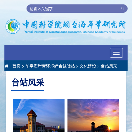
Toggle
navigati
首页
>
牟平海岸带环境综合试验站
>
文化建设
>
台站风采
台站风采