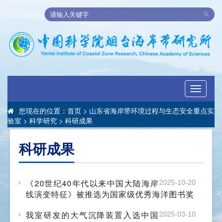
Toggle
navigati
您现在的位置：
首页
>
山东省海岸带环境过程与生态安全重点实
验室
>
科学研究
>
科研成果
科研成果
《20世纪40年代以来中国大陆海岸
2025-10-20
线演变特征》被推选为国家级优秀海洋图书奖
我室研发的大气沉降装置入选中国
2025-03-10